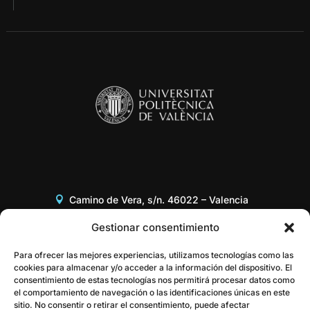
Camino de Vera, s/n. 46022 – Valencia
Edificio 8G, Acceso B, 3er piso
Gestionar consentimiento
+34 96 387 97 31
Para ofrecer las mejores experiencias, utilizamos tecnologías como las
cookies para almacenar y/o acceder a la información del dispositivo. El
consentimiento de estas tecnologías nos permitirá procesar datos como
gestor@itaca.upv.es
el comportamiento de navegación o las identificaciones únicas en este
sitio. No consentir o retirar el consentimiento, puede afectar