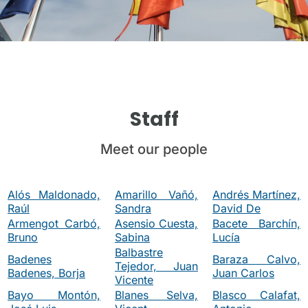
Staff
Meet our people
Alós Maldonado,
Amarillo Vañó,
Andrés Martínez,
Raúl
Sandra
David De
Armengot Carbó,
Asensio Cuesta,
Bacete Barchín,
Bruno
Sabina
Lucía
Balbastre
Badenes
Baraza Calvo,
Tejedor, Juan
Badenes, Borja
Juan Carlos
Vicente
Bayo Montón,
Blanes Selva,
Blasco Calafat,