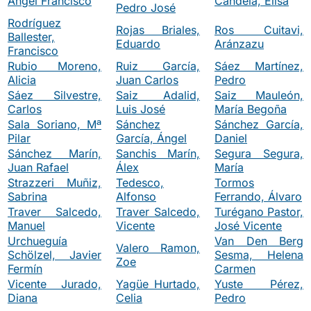
Ángel Francisco
Candela, Elisa
Pedro José
Rodríguez
Rojas Briales,
Ros Cuitavi,
Ballester,
Eduardo
Aránzazu
Francisco
Rubio Moreno,
Ruiz García,
Sáez Martínez,
Alicia
Juan Carlos
Pedro
Sáez Silvestre,
Saiz Adalid,
Saiz Mauleón,
Carlos
Luis José
María Begoña
Sala Soriano, Mª
Sánchez
Sánchez García,
Pilar
García, Ángel
Daniel
Sánchez Marín,
Sanchis Marín,
Segura Segura,
Juan Rafael
Álex
María
Strazzeri Muñiz,
Tedesco,
Tormos
Sabrina
Alfonso
Ferrando, Álvaro
Traver Salcedo,
Traver Salcedo,
Turégano Pastor,
Manuel
Vicente
José Vicente
Urchueguía
Van Den Berg
Valero Ramon,
Schölzel, Javier
Sesma, Helena
Zoe
Fermín
Carmen
Vicente Jurado,
Yagüe Hurtado,
Yuste Pérez,
Diana
Celia
Pedro