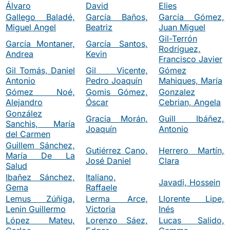
Álvaro
David
Elies
Gallego Baladé,
García Baños,
García Gómez,
Miguel Angel
Beatriz
Juan Miguel
Gil-Terrón
García Montaner,
García Santos,
Rodríguez,
Andrea
Kevin
Francisco Javier
Gil Tomás, Daniel
Gil Vicente,
Gómez
Antonio
Pedro Joaquín
Mahiques, María
Gómez Noé,
Gomis Gómez,
Gonzalez
Alejandro
Óscar
Cebrian, Angela
González
Gracia Morán,
Guill Ibáñez,
Sanchis, María
Joaquín
Antonio
del Carmen
Guillem Sánchez,
Gutiérrez Cano,
Herrero Martín,
María De La
José Daniel
Clara
Salud
Ibañez Sánchez,
Italiano,
Javadi, Hossein
Gema
Raffaele
Lemus Zúñiga,
Lerma Arce,
Llorente Lipe,
Lenin Guillermo
Victoria
Inés
López Mateu,
Lorenzo Sáez,
Lucas Salido,