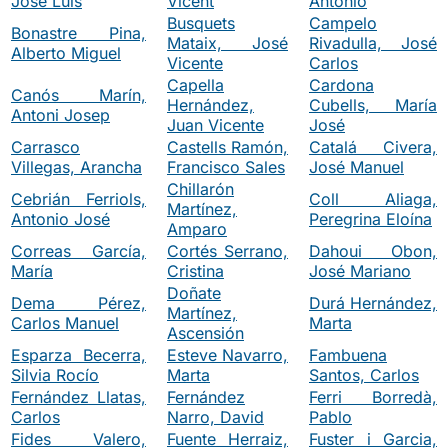
José Luis
Vicent
Antonio
Busquets
Campelo
Bonastre Pina,
Mataix, José
Rivadulla, José
Alberto Miguel
Vicente
Carlos
Capella
Cardona
Canós Marín,
Hernández,
Cubells, María
Antoni Josep
Juan Vicente
José
Carrasco
Castells Ramón,
Catalá Civera,
Villegas, Arancha
Francisco Sales
José Manuel
Chillarón
Cebrián Ferriols,
Coll Aliaga,
Martínez,
Antonio José
Peregrina Eloína
Amparo
Correas García,
Cortés Serrano,
Dahoui Obon,
María
Cristina
José Mariano
Doñate
Dema Pérez,
Durá Hernández,
Martínez,
Carlos Manuel
Marta
Ascensión
Esparza Becerra,
Esteve Navarro,
Fambuena
Silvia Rocío
Marta
Santos, Carlos
Fernández Llatas,
Fernández
Ferri Borredà,
Carlos
Narro, David
Pablo
Fides Valero,
Fuente Herraiz,
Fuster i Garcia,