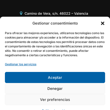
Camino de Vera, s/n. 46022 – Valencia
Edificio 8G, Acceso B, 3er piso
Gestionar consentimiento
+34 96 387 97 31
Para ofrecer las mejores experiencias, utilizamos tecnologías como las
cookies para almacenar y/o acceder a la información del dispositivo. El
consentimiento de estas tecnologías nos permitirá procesar datos como
gestor@itaca.upv.es
el comportamiento de navegación o las identificaciones únicas en este
sitio. No consentir o retirar el consentimiento, puede afectar
negativamente a ciertas características y funciones.
Gestionar los servicios
Aceptar
Denegar
Ver preferencias