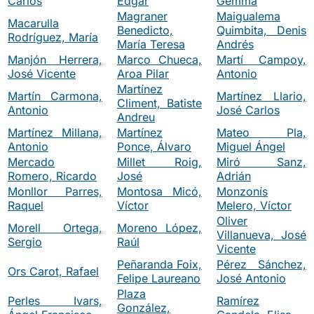
Carlos
Edgar
Gemma
Magraner
Maigualema
Macarulla
Benedicto,
Quimbita, Denis
Rodríguez, María
María Teresa
Andrés
Manjón Herrera,
Marco Chueca,
Martí Campoy,
José Vicente
Aroa Pilar
Antonio
Martínez
Martín Carmona,
Martínez Llario,
Climent, Batiste
Antonio
José Carlos
Andreu
Martínez Millana,
Martínez
Mateo Pla,
Antonio
Ponce, Álvaro
Miguel Ángel
Mercado
Millet Roig,
Miró Sanz,
Romero, Ricardo
José
Adrián
Monllor Parres,
Montosa Micó,
Monzonís
Raquel
Víctor
Melero, Víctor
Oliver
Morell Ortega,
Moreno López,
Villanueva, José
Sergio
Raúl
Vicente
Peñaranda Foix,
Pérez Sánchez,
Ors Carot, Rafael
Felipe Laureano
José Antonio
Plaza
Perles Ivars,
Ramírez
González,